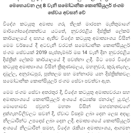
මෙහෙයවන ලද
8
වැනි සමෝධානික කොන්සියුලර් ජංගම
සේවය අවසන් වේ
විදේශ කටයුතු අමාත්‍ය ගරු තිලක් මාරපන මැතිතුමාගේ
මාර්ගෝපදේශකත්වය යටතේ, නුවරඑළිය දිස්ත්‍රික් ලේකම්
කාර්යාලයේ ද සහය ඇතිව විදේශ කටයුතු අමාත්‍යාංශය විසින්
මෙම වර්ෂයේ දී අටවැනි වරටත් සමෝධානික කොන්සියුලර්
ජංගම සේවයක් 2019 සැප්තැම්බර් මස 14 වැනි දින නුවරඑළිය
දිස්ත්‍රික් ලේකම් කාර්යාලයේ දී පවත්නා ලදී. මීට පෙර විදේශ
කටයුතු අමාත්‍යාංශය විසින් ත්‍රිකුණාමලය, මහනුවර, කුරුණෑගල,
දඹුල්ල, අනුරාධපුර, පුත්තලම සහ මන්නාරම යන දිස්ත්‍රික්කවල
සමෝධානික කොන්සියුලර් ජංගම සේවා පවත්වා ඇත.
මෙම ජංගම සේවා අතරතුර දී, විදේශ කටයුතු අමාත්‍යවරයා සහ
අමාත්‍යාංශයේ කොන්සියුලර් අංශයේ අධ්‍යක්ෂ ජනරාල් යූ.එල්.
මොහොමඩ් ජවුහර් මහතා විසින් මහජනතාවගේ
දුක්ගැනවිලිවලට සවන් දී, ඒවාට විසඳුම් ලබා දෙන ලෙස අදාළ
නිලධාරීන්ට උපදෙස් ලබා දෙන ලදී. අමාත්‍යංශයේ කොන්සියුලර්
අංශයේ නිලධාරීන් සමඟ, විදේශ රැකියා අමාත්‍යාංශය, ආගමන