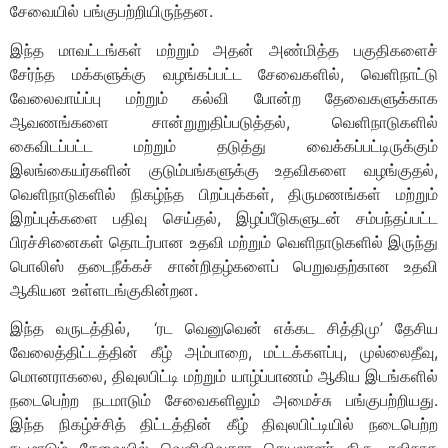
சேவையில் பங்குபற்றியிருந்தன.
இந்த மாவட்டங்கள் மற்றும் அதன் அண்மித்த பகுதிகளைச்
சேர்ந்த மக்களுக்கு வழங்கப்பட்ட சேவைகளில், வெளிநாட்டு
வேலைவாய்ப்பு மற்றும் கல்வி போன்ற தேவைகளுக்காக
ஆவணங்களை சான்றுறுதிப்படுத்தல், வெளிநாடுகளில்
கைவிடப்பட்ட மற்றும் தடுத்து வைக்கப்பட்டிருக்கும்
இலங்கையர்களின் குடும்பங்களுக்கு உதவிகளை வழங்குதல்,
வெளிநாடுகளில் நிகழ்ந்த பிறப்புக்கள், திருமணங்கள் மற்றும்
இறப்புக்களை பதிவு செய்தல், இழப்பீடுகளுடன் சம்பந்தப்பட்ட
பிரச்சினைகள் தொடர்பான உதவி மற்றும் வெளிநாடுகளில் இருந்து
பொலிஸ் தடைநீக்கச் சான்றிதழ்களைப் பெறுவதற்கான உதவி
ஆகியன உள்ளடங்குகின்றன.
இந்த வருடத்தில், ‘ரட வெனுவென் எக்கட சித்திமு’ தேசிய
வேலைத்திட்டத்தின் கீழ் அம்பாறை, மட்டக்களப்பு, முல்லைதீவு,
மொனராகலை, திவுலபிட்டி மற்றும் யாழ்ப்பாணம் ஆகிய இடங்களில்
நடைபெற்ற நடமாடும் சேவைகளிலும் அமைச்சு பங்குபற்றியது.
இந்த நிகழ்ச்சித் திட்டத்தின் கீழ் திவுலபிட்டியில் நடைபெற்ற
நடமாடும் சேவையில் வெளிவிவகார செயலாளர் திரு. ரவிநாத