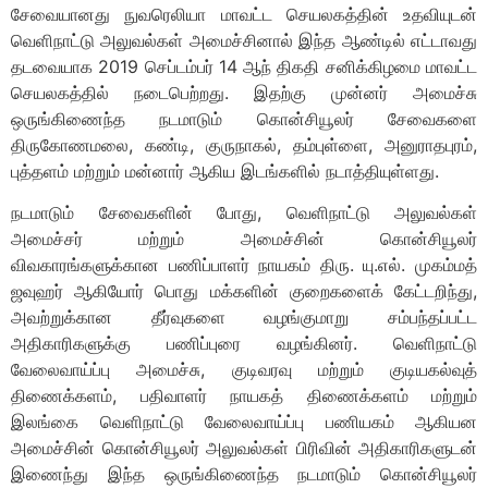
சேவையானது நுவரெலியா மாவட்ட செயலகத்தின் உதவியுடன்
வெளிநாட்டு அலுவல்கள் அமைச்சினால் இந்த ஆண்டில் எட்டாவது
தடவையாக 2019 செப்டம்பர் 14 ஆந் திகதி சனிக்கிழமை மாவட்ட
செயலகத்தில் நடைபெற்றது. இதற்கு முன்னர் அமைச்சு
ஒருங்கிணைந்த நடமாடும் கொன்சியூலர் சேவைகளை
திருகோணமலை, கண்டி, குருநாகல், தம்புள்ளை, அனுராதபுரம்,
புத்தளம் மற்றும் மன்னார் ஆகிய இடங்களில் நடாத்தியுள்ளது.
நடமாடும் சேவைகளின் போது, வெளிநாட்டு அலுவல்கள்
அமைச்சர் மற்றும் அமைச்சின் கொன்சியூலர்
விவகாரங்களுக்கான பணிப்பாளர் நாயகம் திரு. யு.எல். முகம்மத்
ஜவுஹர் ஆகியோர் பொது மக்களின் குறைகளைக் கேட்டறிந்து,
அவற்றுக்கான தீர்வுகளை வழங்குமாறு சம்பந்தப்பட்ட
அதிகாரிகளுக்கு பணிப்புரை வழங்கினர். வெளிநாட்டு
வேலைவாய்ப்பு அமைச்சு, குடிவரவு மற்றும் குடியகல்வுத்
திணைக்களம், பதிவாளர் நாயகத் திணைக்களம் மற்றும்
இலங்கை வெளிநாட்டு வேலைவாய்ப்பு பணியகம் ஆகியன
அமைச்சின் கொன்சியூலர் அலுவல்கள் பிரிவின் அதிகாரிகளுடன்
இணைந்து இந்த ஒருங்கிணைந்த நடமாடும் கொன்சியூலர்