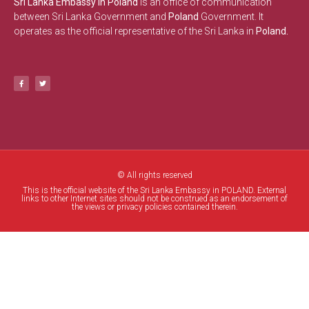
Sri Lanka Embassy in Poland
is an office of communication
between Sri Lanka Government and
Poland
Government. It
operates as the official representative of the Sri Lanka in
Poland.
© All rights reserved
This is the official website of the Sri Lanka Embassy in POLAND. External
links to other Internet sites should not be construed as an endorsement of
the views or privacy policies contained therein.