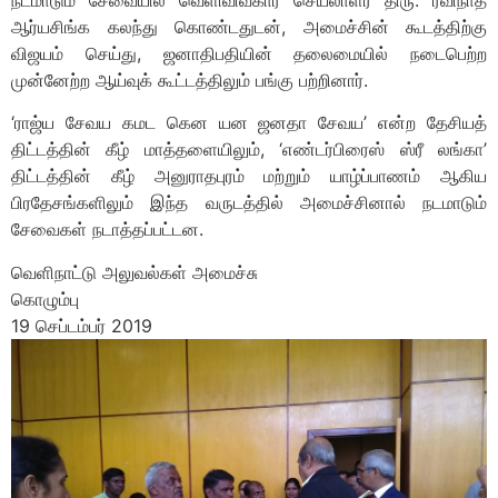
ஆர்யசிங்க கலந்து கொண்டதுடன், அமைச்சின் கூடத்திற்கு
விஜயம் செய்து, ஜனாதிபதியின் தலைமையில் நடைபெற்ற
முன்னேற்ற ஆய்வுக் கூட்டத்திலும் பங்கு பற்றினார்.
‘ராஜ்ய சேவய கமட கென யன ஜனதா சேவய’ என்ற தேசியத்
திட்டத்தின் கீழ் மாத்தளையிலும், ‘எண்டர்பிரைஸ் ஸ்ரீ லங்கா’
திட்டத்தின் கீழ் அனுராதபுரம் மற்றும் யாழ்ப்பாணம் ஆகிய
பிரதேசங்களிலும் இந்த வருடத்தில் அமைச்சினால் நடமாடும்
சேவைகள் நடாத்தப்பட்டன.
வெளிநாட்டு அலுவல்கள் அமைச்சு
கொழும்பு
19 செப்டம்பர் 2019