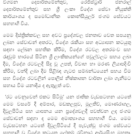
විගමන දෙපාර්තමේන්තුව, රෙජිස්ට්‍රාර් ජනරාල්
දෙපාර්තමේන්තුව සහ ශ්‍රී ලංකා විදේශ සේවා නියුක්ති
කාර්යාංශය ද සමෝධානික කොන්සියුලර් ජංගම සේවයට
සහභාගි විය.
මෙම දිස්ත්‍රික්කවල සහ අවට ප්‍රදේශවල ජනතාව වෙත සපයනු
ලබන සේවාවන් අතරට, විදේශ රැකියා සහ අධ්‍යාපන කටයුතු
සඳහා ලේඛන සහතික කිරීම, විදේශ රටවල අතරමංව සහ
රැඳවුම් භාරයේ සිටින ශ්‍රී ලාංකිකයන්ගේ පවුල්වලට සහය ලබා
දීම, විදේශ රටවලදී සිදු වූ උපත්, විවාහ හා මරණ ලියාපදිංචි
කිරීම, වන්දි ලබා දීම පිළිබඳ ගැටළු සම්බන්ධයෙන් සහය වීම
සහ විදේශ රටවලින් පොලිස් නිෂ්කාශන වාර්තා ලබා ගැනීමට
සහාය වීම යනාදිය ද ඇතුළත් වේ.
‘රට වෙනුවෙන් එකට සිටිමු’ යන ජාතික වැඩසටහන යටතේ
මෙ‍ම වසරේ දී අම්පාර, මඩකලපුව, මුලතිව්, මොණරාගල,
දිවුලපිටිය සහ යාපනය යන ප්‍රදේශවලදී පවත්වන ලද ජංගම
සේවාවන් සඳහා ද මෙම අමාත්‍යාංශය සහභාගී විය. මෙම
වැඩසටහන යටතේ දිවුලපිටියේ දී පැවැත්වූ ජංගම සේවයට
සහභාගී වූ විදේශ කටයුතු ලේකම් රවිනාථ ආර්යසිංහ මහතා,