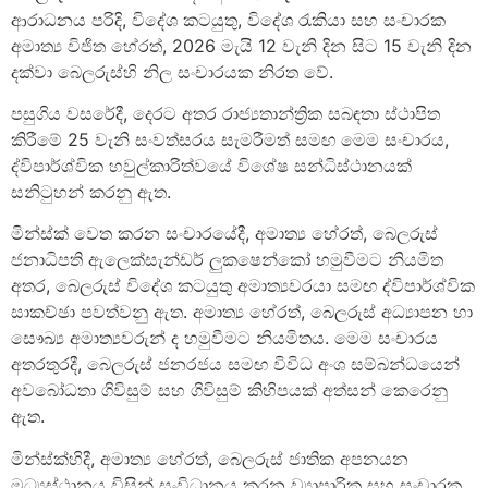
ආරාධනය පරිදි, විදේශ කටයුතු, විදේශ රැකියා සහ සංචාරක
අමාත්‍ය විජිත හේරත්, 2026 මැයි 12 වැනි දින සිට 15 වැනි දින
දක්වා බෙලරුස්හි නිල සංචාරයක නිරත වේ.
පසුගිය වසරේදී, දෙරට අතර රාජ්‍යතාන්ත්‍රික සබඳතා ස්ථාපිත
කිරීමේ 25 වැනි සංවත්සරය සැමරීමත් සමඟ මෙම සංචාරය,
ද්විපාර්ශ්වික හවුල්කාරිත්වයේ විශේෂ සන්ධිස්ථානයක්
සනිටුහන් කරනු ඇත.
මින්ස්ක් වෙත කරන සංචාරයේදී, අමාත්‍ය හේරත්, බෙලරුස්
ජනාධිපති ඇලෙක්සැන්ඩර් ලුකෂෙන්කෝ හමුවීමට නියමිත
අතර, බෙලරුස් විදේශ කටයුතු අමාත්‍යවරයා සමඟ ද්විපාර්ශ්වික
සාකච්ඡා පවත්වනු ඇත. අමාත්‍ය හේරත්, බෙලරුස් අධ්‍යාපන හා
සෞඛ්‍ය අමාත්‍යවරුන් ද හමුවීමට නියමිතය. මෙම සංචාරය
අතරතුරදී, බෙලරුස් ජනරජය සමඟ විවිධ අංශ සම්බන්ධයෙන්
අවබෝධතා ගිවිසුම් සහ ගිවිසුම් කිහිපයක් අත්සන් කෙරෙනු
ඇත.
මින්ස්ක්හිදී, අමාත්‍ය හේරත්, බෙලරුස් ජාතික අපනයන
මධ්‍යස්ථානය විසින් සංවිධානය කරන ව්‍යාපාරික සහ සංචාරක