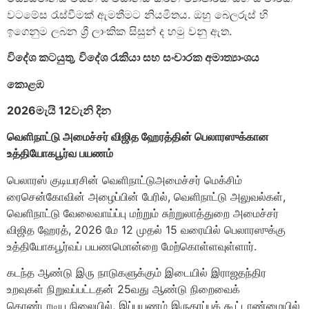
වටමේස රැස්වීමක් ඇමතීමට නියමිතය. ඔහු බෙලරුස් හි
ඉගෙනුම ලබන ශ්‍රී ලාංකික සිසුන් ද හමු වනු ඇත.
විදේශ කටයුතු
,
විදේශ රැකියා සහ සංචාරක අමාත්‍යාංශය
කොළඹ
2026
මැයි
12
වැනි දින
வெளிநாட்டு அமைச்சர் விஜித ஹேரத்தின் பெலாரஸுக்கான
உத்தியோகபூர்வ பயணம்
பெலாரஸ் குடியரசின் வெளிநாட்டுஅமைச்சர் மெக்சிம்
ரைசென்கோவின் அழைப்பின் பேரில், வெளிநாட்டு அலுவல்கள்,
வெளிநாட்டு வேலைவாய்ப்பு மற்றும் சுற்றுலாத்துறை அமைச்சர்
விஜித ஹேரத், 2026 மே 12 முதல் 15 வரையில் பெலாரஸுக்கு
உத்தியோகபூர்வப் பயணமொன்றை மேற்கொள்ளவுள்ளார்.
கடந்த ஆண்டு இரு நாடுகளுக்கும் இடையில் இராஜதந்திர
உறவுகள் நிறுவப்பட்டதன் 25வது ஆண்டு நிறைவைக்
கொண்டாடிய நிலையில், இப்பயணம் இருதரப்புக் கூட்டாண்மையில்