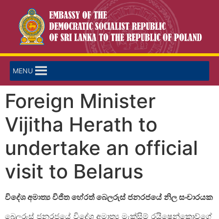
MENU
Foreign Minister
Vijitha Herath to
undertake an official
visit to Belarus
විදේශ අමාත්‍ය විජිත හේරත් බෙලරුස් ජනරජයේ නිල සංචාරයක
බෙලරුස් ජනරජයේ විදේශ අමාත්‍ය මැක්සිම් රයිෂෙන්කොව්ගේ