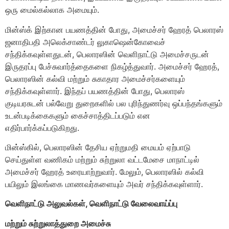
ஒரு மைல்கல்லாக அமையும்.
மின்ஸ்க் இற்கான பயணத்தின் போது, அமைச்சர் ஹேரத் பெலாரஸ்
ஜனாதிபதி அலெக்சாண்டர் லுகாஷென்கோவைச்
சந்திக்கவுள்ளதுடன், பெலாரஸின் வெளிநாட்டு அமைச்சருடன்
இருதரப்பு பேச்சுவார்த்தைகளை நிகழ்த்துவார். அமைச்சர் ஹேரத்,
பெலாரஸின் கல்வி மற்றும் சுகாதார அமைச்சர்களையும்
சந்திக்கவுள்ளார். இந்தப் பயணத்தின் போது, பெலாரஸ்
குடியரசுடன் பல்வேறு துறைகளில் பல புரிந்துணர்வு ஒப்பந்தங்களும்
உடன்படிக்கைகளும் கைச்சாத்திடப்படும் என
எதிர்பார்க்கப்படுகிறது.
மின்ஸ்கில், பெலாரஸின் தேசிய ஏற்றுமதி மையம் ஏற்பாடு
செய்துள்ள வணிகம் மற்றும் சுற்றுலா வட்டமேசை மாநாட்டில்
அமைச்சர் ஹேரத் உரையாற்றுவார். மேலும், பெலாரஸில் கல்வி
பயிலும் இலங்கை மாணவர்களையும் அவர் சந்திக்கவுள்ளார்.
வெளிநாட்டு அலுவல்கள்
, வெளிநாட்டு வேலைவாய்ப்பு
மற்றும் சுற்றுலாத்துறை அமைச்சு